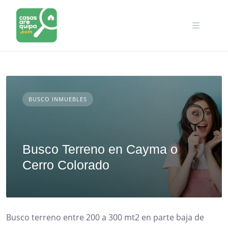
Skip
to
content
BUSCO INMUEBLES
Busco Terreno en Cayma o
Cerro Colorado
Busco terreno entre 200 a 300 mt2 en parte baja de