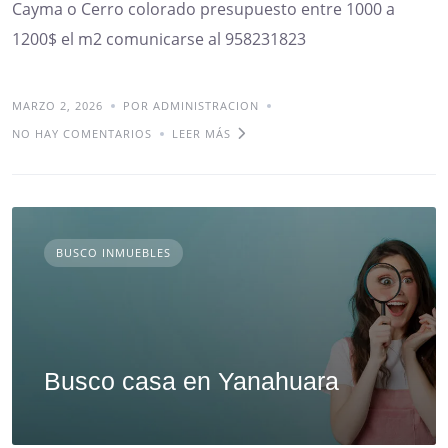
Cayma o Cerro colorado presupuesto entre 1000 a
1200$ el m2 comunicarse al 958231823
MARZO 2, 2026
POR ADMINISTRACION
NO HAY COMENTARIOS
LEER MÁS
BUSCO INMUEBLES
Busco casa en Yanahuara